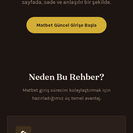
sayfada, sade ve anlaşılır bir şekilde.
Matbet Güncel Girişe Başla
Neden Bu Rehber?
Matbet giriş sürecini kolaylaştırmak için
hazırladığımız üç temel avantaj.