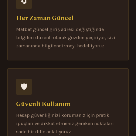
🔄
Her Zaman Güncel
Matbet güncel giriş adresi değiştiğinde
bilgileri düzenli olarak gözden geçiriyor, sizi
zamanında bilgilendirmeyi hedefliyoruz.
🛡️
Güvenli Kullanım
Hesap güvenliğinizi korumanız için pratik
ipuçları ve dikkat etmeniz gereken noktaları
sade bir dille anlatıyoruz.