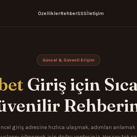
Özellikler
Rehber
SSS
İletişim
Güncel & Güvenli Erişim
bet
Giriş için Sıc
üvenilir Rehberin
ncel giriş adresine hızlıca ulaşmak, adımları anlamak 
uçlarını öğrenmek için doğru yerdesiniz. Her şey tek s