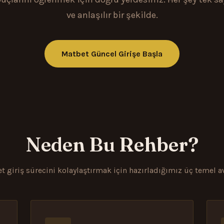
ve anlaşılır bir şekilde.
Matbet Güncel Girişe Başla
Neden Bu Rehber?
t giriş sürecini kolaylaştırmak için hazırladığımız üç temel av