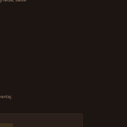
antaj.