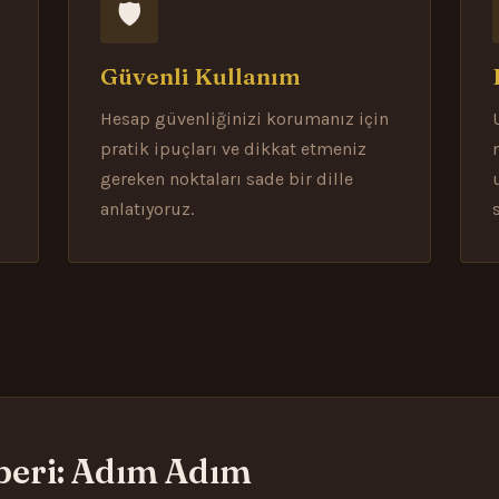
🛡️
Güvenli Kullanım
Hesap güvenliğinizi korumanız için
pratik ipuçları ve dikkat etmeniz
gereken noktaları sade bir dille
anlatıyoruz.
beri: Adım Adım