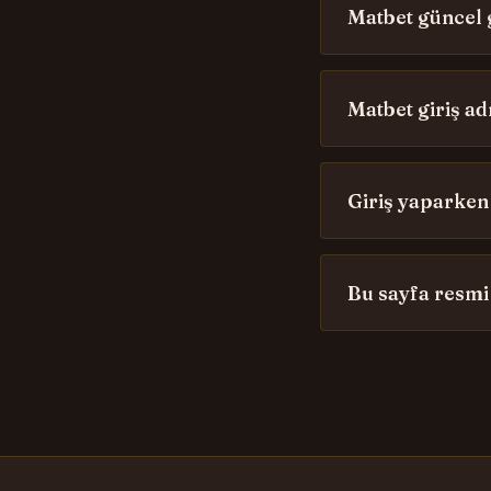
Matbet güncel g
Güncel giriş adre
güncellendiği için
Matbet giriş ad
Erişim adresleri 
zaman değişebilir
Giriş yaparken
Yalnızca güncel v
güçlü bir şifre ter
Bu sayfa resmi
Bu sayfa bilgilend
kullanım konusun