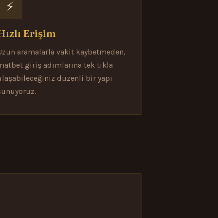
⚡
Hızlı Erişim
Uzun aramalarla vakit kaybetmeden,
matbet giriş adımlarına tek tıkla
ulaşabileceğiniz düzenli bir yapı
sunuyoruz.