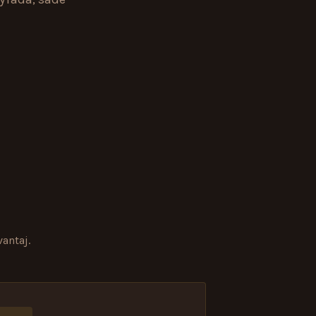
antaj.