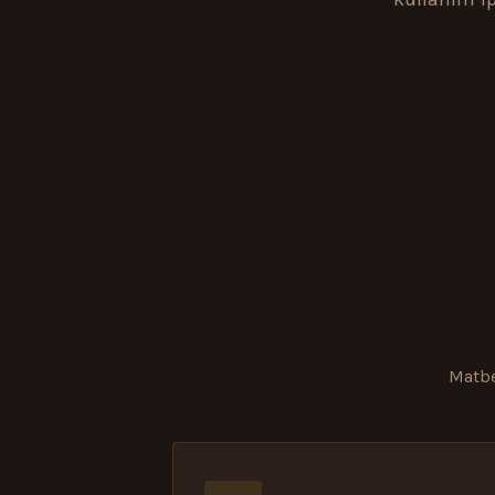
Matbe