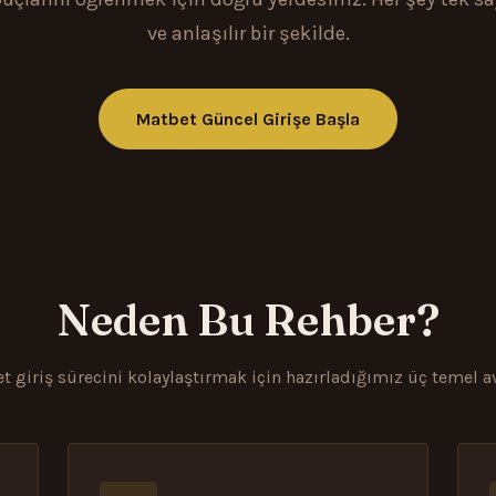
ve anlaşılır bir şekilde.
Matbet Güncel Girişe Başla
Neden Bu Rehber?
t giriş sürecini kolaylaştırmak için hazırladığımız üç temel av