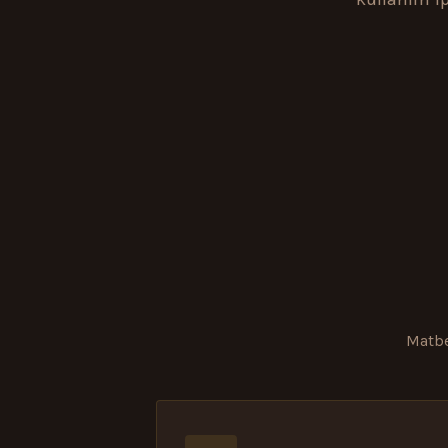
Matbe