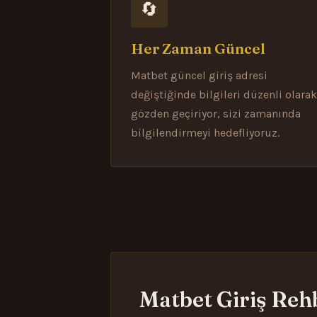
🔄
Her Zaman Güncel
Matbet güncel giriş adresi
değiştiğinde bilgileri düzenli olarak
gözden geçiriyor, sizi zamanında
bilgilendirmeyi hedefliyoruz.
Matbet Giriş Reh