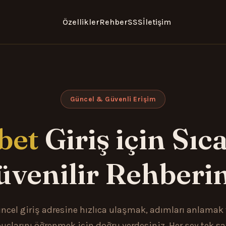
Özellikler
Rehber
SSS
İletişim
Güncel & Güvenli Erişim
bet
Giriş için Sıc
üvenilir Rehberin
ncel giriş adresine hızlıca ulaşmak, adımları anlamak 
uçlarını öğrenmek için doğru yerdesiniz. Her şey tek s