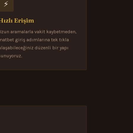
⚡
Hızlı Erişim
Uzun aramalarla vakit kaybetmeden,
matbet giriş adımlarına tek tıkla
ulaşabileceğiniz düzenli bir yapı
sunuyoruz.