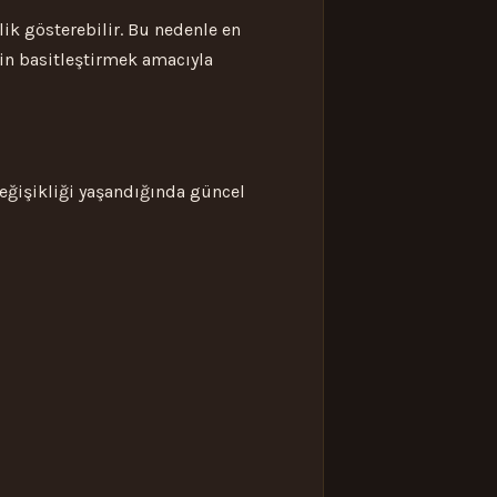
ik gösterebilir. Bu nedenle en
çin basitleştirmek amacıyla
değişikliği yaşandığında güncel