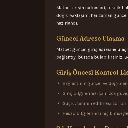
Matbet erişim adresleri, teknik b
doğru yaklaşım, her zaman güncel a
hazırlandı.
Güncel Adrese Ulaşma
Matbet güncel giriş adresine ulaşm
bağlantıyı burada bulabilirsiniz.
Giriş Öncesi Kontrol Lis
Bağlantının güncel ve doğrula
Giriş bilgilerinizi yalnızca güv
Güçlü, tahmin edilmesi zor bir ş
Hesap bilgilerinizi hiç kimseyl