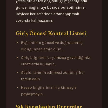
yeterlidir. Adres değişikliği yaşandığında
güncel bağlantıyı burada bulabilirsiniz.
Böylece her seferinde arama yapmak
zorunda kalmazsınız.
Giriş Öncesi Kontrol Listesi
Bağlantının güncel ve doğrulanmış
olduğundan emin olun.
Giriş bilgilerinizi yalnızca güvendiğiniz
cihazlarda kullanın.
Güçlü, tahmin edilmesi zor bir şifre
tercih edin.
Hesap bilgilerinizi hiç kimseyle
paylaşmayın.
Sık Karşılaşılan Durumlar