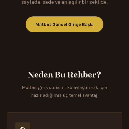
sayfada, sade ve anlaşılır bir şekilde.
Matbet Güncel Girişe Başla
Neden Bu Rehber?
Matbet giriş sürecini kolaylaştırmak için
hazırladığımız üç temel avantaj.