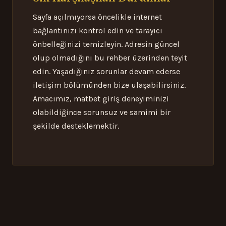
Sayfa açılmıyorsa öncelikle internet
bağlantınızı kontrol edin ve tarayıcı
önbelleğinizi temizleyin. Adresin güncel
olup olmadığını bu rehber üzerinden teyit
edin. Yaşadığınız sorunlar devam ederse
iletişim bölümünden bize ulaşabilirsiniz.
Amacımız, matbet giriş deneyiminizi
olabildiğince sorunsuz ve samimi bir
şekilde desteklemektir.