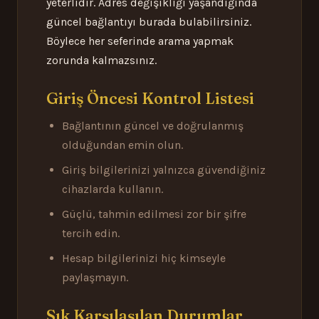
yeterlidir. Adres değişikliği yaşandığında
güncel bağlantıyı burada bulabilirsiniz.
Böylece her seferinde arama yapmak
zorunda kalmazsınız.
Giriş Öncesi Kontrol Listesi
Bağlantının güncel ve doğrulanmış
olduğundan emin olun.
Giriş bilgilerinizi yalnızca güvendiğiniz
cihazlarda kullanın.
Güçlü, tahmin edilmesi zor bir şifre
tercih edin.
Hesap bilgilerinizi hiç kimseyle
paylaşmayın.
Sık Karşılaşılan Durumlar