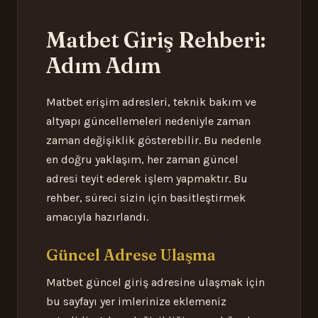
Matbet Giriş Rehberi:
Adım Adım
Matbet erişim adresleri, teknik bakım ve
altyapı güncellemeleri nedeniyle zaman
zaman değişiklik gösterebilir. Bu nedenle
en doğru yaklaşım, her zaman güncel
adresi teyit ederek işlem yapmaktır. Bu
rehber, süreci sizin için basitleştirmek
amacıyla hazırlandı.
Güncel Adrese Ulaşma
Matbet güncel giriş adresine ulaşmak için
bu sayfayı yer imlerinize eklemeniz