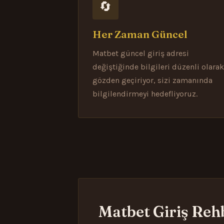
🔄
Her Zaman Güncel
Matbet güncel giriş adresi
değiştiğinde bilgileri düzenli olarak
gözden geçiriyor, sizi zamanında
bilgilendirmeyi hedefliyoruz.
Matbet Giriş Reh