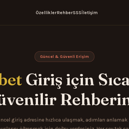
Özellikler
Rehber
SSS
İletişim
Güncel & Güvenli Erişim
bet
Giriş için Sıc
üvenilir Rehberin
ncel giriş adresine hızlıca ulaşmak, adımları anlamak 
uçlarını öğrenmek için doğru yerdesiniz. Her şey tek s