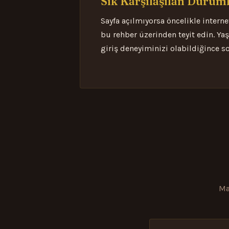
Sık Karşılaşılan Durum
Sayfa açılmıyorsa öncelikle interne
bu rehber üzerinden teyit edin. Y
giriş deneyiminizi olabildiğince 
Ma