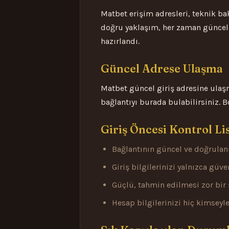
Matbet erişim adresleri, teknik b
doğru yaklaşım, her zaman güncel a
hazırlandı.
Güncel Adrese Ulaşma
Matbet güncel giriş adresine ulaşm
bağlantıyı burada bulabilirsiniz.
Giriş Öncesi Kontrol Lis
Bağlantının güncel ve doğrula
Giriş bilgilerinizi yalnızca güv
Güçlü, tahmin edilmesi zor bir ş
Hesap bilgilerinizi hiç kimseyl