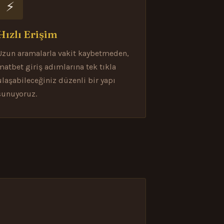
⚡
Hızlı Erişim
Uzun aramalarla vakit kaybetmeden,
matbet giriş adımlarına tek tıkla
ulaşabileceğiniz düzenli bir yapı
sunuyoruz.