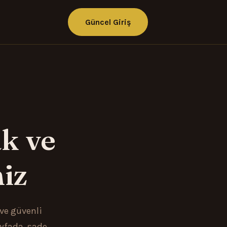
Güncel Giriş
ak ve
iz
ve güvenli
ayfada, sade