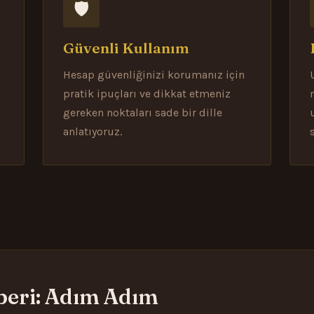
🛡️
Güvenli Kullanım
Hesap güvenliğinizi korumanız için
pratik ipuçları ve dikkat etmeniz
gereken noktaları sade bir dille
anlatıyoruz.
beri: Adım Adım