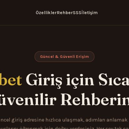
Özellikler
Rehber
SSS
İletişim
Güncel & Güvenli Erişim
bet
Giriş için Sıc
üvenilir Rehberin
ncel giriş adresine hızlıca ulaşmak, adımları anlamak 
uçlarını öğrenmek için doğru yerdesiniz. Her şey tek s