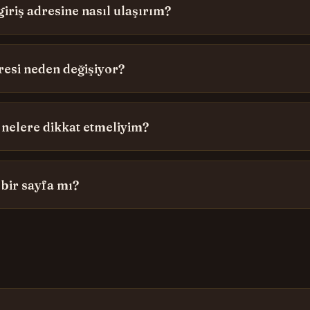
iriş adresine nasıl ulaşırım?
sine bu rehber sayfası üzerinden ulaşabilirsiniz. Adresler za
 sayfamızı düzenli olarak takip etmeniz önerilir.
resi neden değişiyor?
teknik bakım, altyapı güncellemeleri veya erişim düzenlemele
. Bu nedenle güncel adresi buradan kontrol etmek faydalıdır.
 nelere dikkat etmeliyim?
e doğrulanmış adresleri kullanın, hesap bilgilerinizi kimseyle
cih edin.
 bir sayfa mı?
irme amaçlı hazırlanmış bir rehberdir. Kullanıcılara güncel er
da yol göstermeyi amaçlar.