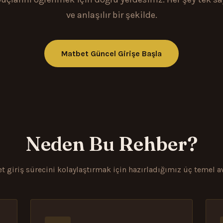
ve anlaşılır bir şekilde.
Matbet Güncel Girişe Başla
Neden Bu Rehber?
t giriş sürecini kolaylaştırmak için hazırladığımız üç temel av