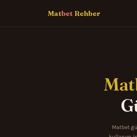
Mat
bet
Rehber
Mat
G
Matbet gü
kullanım ip