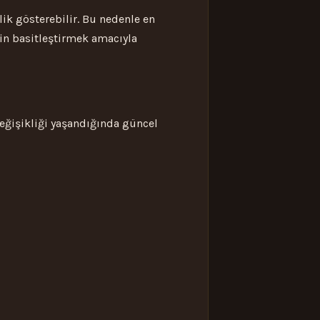
ik gösterebilir. Bu nedenle en
çin basitleştirmek amacıyla
değişikliği yaşandığında güncel