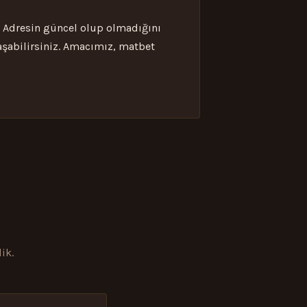
n. Adresin güncel olup olmadığını
aşabilirsiniz. Amacımız, matbet
ik.