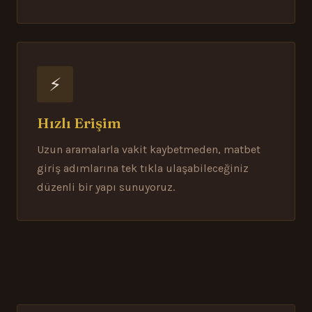
⚡
Hızlı Erişim
Uzun aramalarla vakit kaybetmeden, matbet
giriş adımlarına tek tıkla ulaşabileceğiniz
düzenli bir yapı sunuyoruz.