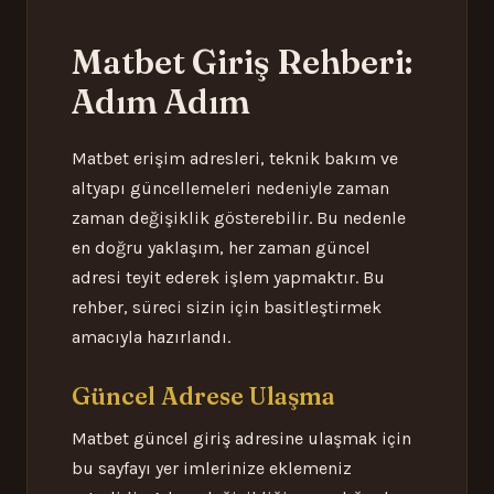
Matbet Giriş Rehberi:
Adım Adım
Matbet erişim adresleri, teknik bakım ve
altyapı güncellemeleri nedeniyle zaman
zaman değişiklik gösterebilir. Bu nedenle
en doğru yaklaşım, her zaman güncel
adresi teyit ederek işlem yapmaktır. Bu
rehber, süreci sizin için basitleştirmek
amacıyla hazırlandı.
Güncel Adrese Ulaşma
Matbet güncel giriş adresine ulaşmak için
bu sayfayı yer imlerinize eklemeniz