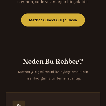
sayfada, sade ve anlaşılır bir şekilde.
Matbet Güncel Girişe Başla
Neden Bu Rehber?
Matbet giriş sürecini kolaylaştırmak için
hazırladığımız üç temel avantaj.