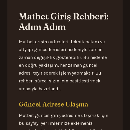
Matbet Giriş Rehberi:
Adım Adım
Matbet erişim adresleri, teknik bakım ve
altyapı güncellemeleri nedeniyle zaman
zaman değişiklik gösterebilir. Bu nedenle
en doğru yaklaşım, her zaman güncel
adresi teyit ederek işlem yapmaktır. Bu
rehber, süreci sizin için basitleştirmek
amacıyla hazırlandı.
Güncel Adrese Ulaşma
Matbet güncel giriş adresine ulaşmak için
bu sayfayı yer imlerinize eklemeniz