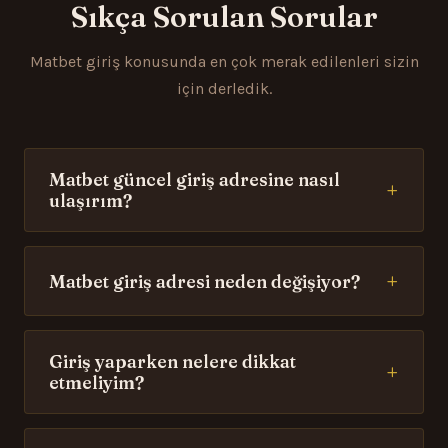
Sıkça Sorulan Sorular
Matbet giriş konusunda en çok merak edilenleri sizin
için derledik.
Matbet güncel giriş adresine nasıl
ulaşırım?
Güncel giriş adresine bu rehber sayfası
üzerinden ulaşabilirsiniz. Adresler zaman
Matbet giriş adresi neden değişiyor?
zaman güncellendiği için sayfamızı düzenli
olarak takip etmeniz önerilir.
Erişim adresleri teknik bakım, altyapı
güncellemeleri veya erişim düzenlemeleri
Giriş yaparken nelere dikkat
etmeliyim?
nedeniyle zaman zaman değişebilir. Bu nedenle
güncel adresi buradan kontrol etmek faydalıdır.
Yalnızca güncel ve doğrulanmış adresleri