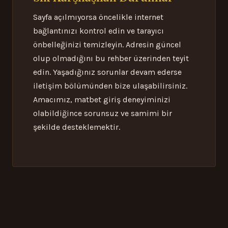
Sayfa açılmıyorsa öncelikle internet
bağlantınızı kontrol edin ve tarayıcı
önbelleğinizi temizleyin. Adresin güncel
olup olmadığını bu rehber üzerinden teyit
edin. Yaşadığınız sorunlar devam ederse
iletişim bölümünden bize ulaşabilirsiniz.
Amacımız, matbet giriş deneyiminizi
olabildiğince sorunsuz ve samimi bir
şekilde desteklemektir.