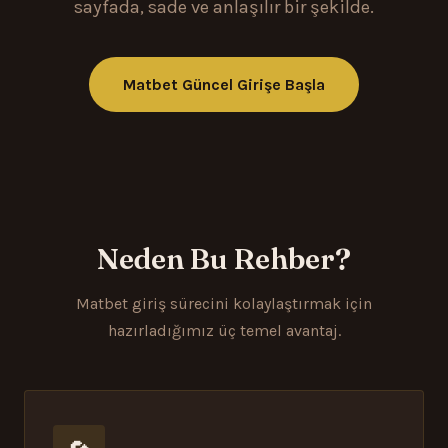
sayfada, sade ve anlaşılır bir şekilde.
Matbet Güncel Girişe Başla
Neden Bu Rehber?
Matbet giriş sürecini kolaylaştırmak için
hazırladığımız üç temel avantaj.