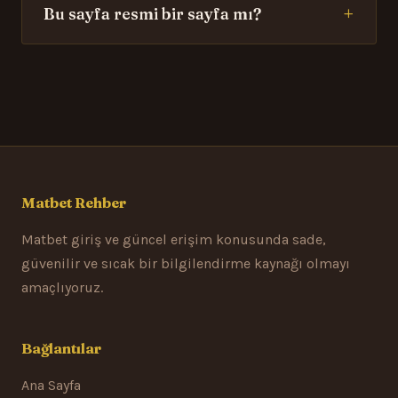
kullanın, hesap bilgilerinizi kimseyle
Bu sayfa resmi bir sayfa mı?
paylaşmayın ve güçlü bir şifre tercih edin.
Bu sayfa bilgilendirme amaçlı hazırlanmış bir
rehberdir. Kullanıcılara güncel erişim ve genel
kullanım konusunda yol göstermeyi amaçlar.
Matbet Rehber
Matbet giriş ve güncel erişim konusunda sade,
güvenilir ve sıcak bir bilgilendirme kaynağı olmayı
amaçlıyoruz.
Bağlantılar
Ana Sayfa