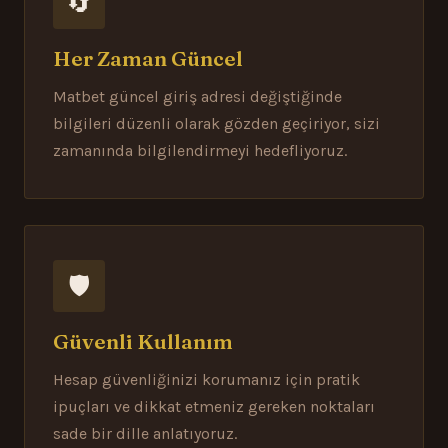
🔄
Her Zaman Güncel
Matbet güncel giriş adresi değiştiğinde
bilgileri düzenli olarak gözden geçiriyor, sizi
zamanında bilgilendirmeyi hedefliyoruz.
🛡️
Güvenli Kullanım
Hesap güvenliğinizi korumanız için pratik
ipuçları ve dikkat etmeniz gereken noktaları
sade bir dille anlatıyoruz.