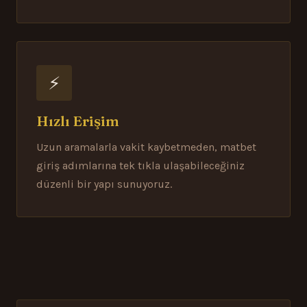
⚡
Hızlı Erişim
Uzun aramalarla vakit kaybetmeden, matbet
giriş adımlarına tek tıkla ulaşabileceğiniz
düzenli bir yapı sunuyoruz.