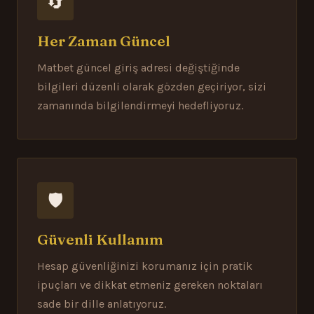
🔄
Her Zaman Güncel
Matbet güncel giriş adresi değiştiğinde
bilgileri düzenli olarak gözden geçiriyor, sizi
zamanında bilgilendirmeyi hedefliyoruz.
🛡️
Güvenli Kullanım
Hesap güvenliğinizi korumanız için pratik
ipuçları ve dikkat etmeniz gereken noktaları
sade bir dille anlatıyoruz.