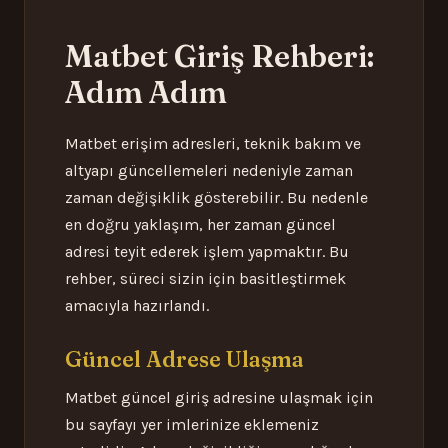
Matbet Giriş Rehberi:
Adım Adım
Matbet erişim adresleri, teknik bakım ve
altyapı güncellemeleri nedeniyle zaman
zaman değişiklik gösterebilir. Bu nedenle
en doğru yaklaşım, her zaman güncel
adresi teyit ederek işlem yapmaktır. Bu
rehber, süreci sizin için basitleştirmek
amacıyla hazırlandı.
Güncel Adrese Ulaşma
Matbet güncel giriş adresine ulaşmak için
bu sayfayı yer imlerinize eklemeniz