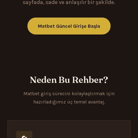
sayfada, sade ve anlaşılır bir şekilde.
Matbet Güncel Girişe Başla
Neden Bu Rehber?
Matbet giriş sürecini kolaylaştırmak için
hazırladığımız üç temel avantaj.