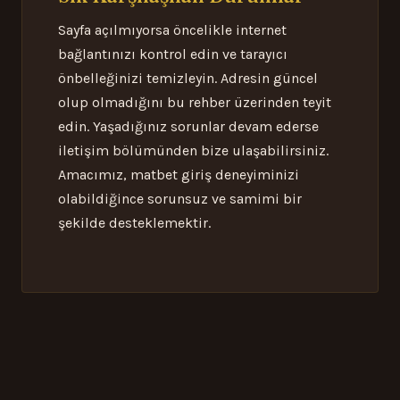
Sayfa açılmıyorsa öncelikle internet
bağlantınızı kontrol edin ve tarayıcı
önbelleğinizi temizleyin. Adresin güncel
olup olmadığını bu rehber üzerinden teyit
edin. Yaşadığınız sorunlar devam ederse
iletişim bölümünden bize ulaşabilirsiniz.
Amacımız, matbet giriş deneyiminizi
olabildiğince sorunsuz ve samimi bir
şekilde desteklemektir.