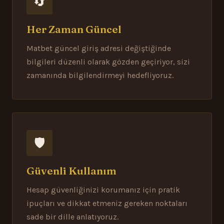
🔄
Her Zaman Güncel
Matbet güncel giriş adresi değiştiğinde
bilgileri düzenli olarak gözden geçiriyor, sizi
zamanında bilgilendirmeyi hedefliyoruz.
🛡️
Güvenli Kullanım
Hesap güvenliğinizi korumanız için pratik
ipuçları ve dikkat etmeniz gereken noktaları
sade bir dille anlatıyoruz.