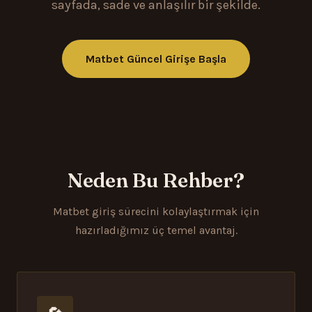
sayfada, sade ve anlaşılır bir şekilde.
Matbet Güncel Girişe Başla
Neden Bu Rehber?
Matbet giriş sürecini kolaylaştırmak için
hazırladığımız üç temel avantaj.