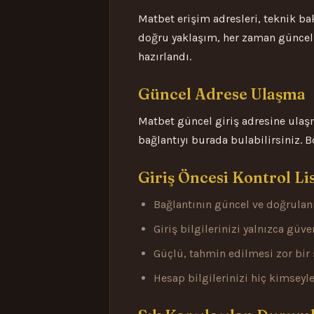
Matbet erişim adresleri, teknik b
doğru yaklaşım, her zaman güncel a
hazırlandı.
Güncel Adrese Ulaşma
Matbet güncel giriş adresine ulaşm
bağlantıyı burada bulabilirsiniz.
Giriş Öncesi Kontrol Lis
Bağlantının güncel ve doğrula
Giriş bilgilerinizi yalnızca güv
Güçlü, tahmin edilmesi zor bir ş
Hesap bilgilerinizi hiç kimseyl