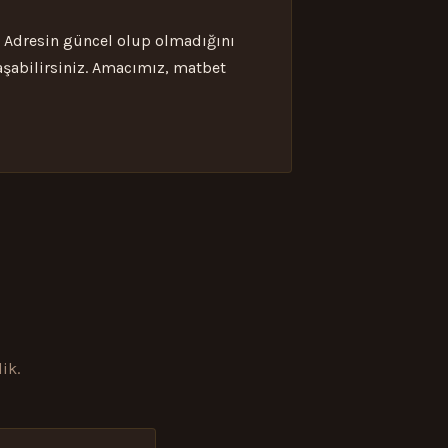
n. Adresin güncel olup olmadığını
aşabilirsiniz. Amacımız, matbet
ik.