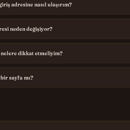
iriş adresine nasıl ulaşırım?
sine bu rehber sayfası üzerinden ulaşabilirsiniz. Adresler za
 sayfamızı düzenli olarak takip etmeniz önerilir.
resi neden değişiyor?
teknik bakım, altyapı güncellemeleri veya erişim düzenlemele
. Bu nedenle güncel adresi buradan kontrol etmek faydalıdır.
 nelere dikkat etmeliyim?
e doğrulanmış adresleri kullanın, hesap bilgilerinizi kimseyle
cih edin.
 bir sayfa mı?
irme amaçlı hazırlanmış bir rehberdir. Kullanıcılara güncel er
da yol göstermeyi amaçlar.