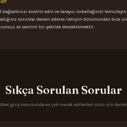
lar
t bağlantınızı kontrol edin ve tarayıcı önbelleğinizi temizleyi
aşadığınız sorunlar devam ederse iletişim bölümünden bize ul
sorunsuz ve samimi bir şekilde desteklemektir.
Sıkça Sorulan Sorular
tbet giriş konusunda en çok merak edilenleri sizin için derled