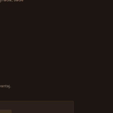
antaj.