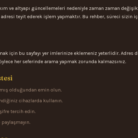
akım ve altyapı güncellemeleri nedeniyle zaman zaman değişikl
dresi teyit ederek işlem yapmaktır. Bu rehber, süreci sizin i
ak için bu sayfayı yer imlerinize eklemeniz yeterlidir. Adres 
 Böylece her seferinde arama yapmak zorunda kalmazsınız.
tesi
nmış olduğundan emin olun.
endiğiniz cihazlarda kullanın.
ifre tercih edin.
e paylaşmayın.