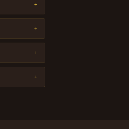
man zaman
ri nedeniyle zaman
 paylaşmayın ve
işim ve genel