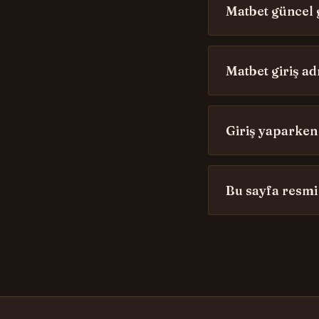
Matbet güncel g
Güncel giriş adre
güncellendiği için
Matbet giriş ad
Erişim adresleri 
zaman değişebilir
Giriş yaparken
Yalnızca güncel v
güçlü bir şifre ter
Bu sayfa resmi
Bu sayfa bilgilend
kullanım konusun