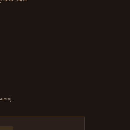
antaj.