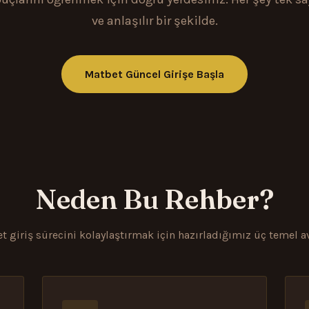
ve anlaşılır bir şekilde.
Matbet Güncel Girişe Başla
Neden Bu Rehber?
t giriş sürecini kolaylaştırmak için hazırladığımız üç temel av