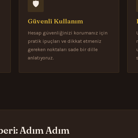
🛡️
Güvenli Kullanım
Hesap güvenliğinizi korumanız için
pratik ipuçları ve dikkat etmeniz
gereken noktaları sade bir dille
anlatıyoruz.
beri: Adım Adım