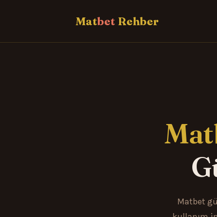
Mat
bet
Rehber
Mat
G
Matbet gü
kullanım ip